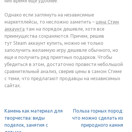
них время еще удобнее.
Однако если заглянуть на независимые
маркетплейсы, то несложно заметить –
цена Стим
аккаунта
там на порядок дешевле, хотя все
преимущества сохраняются. Причем, решив
тут Steam аккаунт купить, можно не только
заполучить желаемую игру дешевле обычного, но
еще и получить ряд приятных подарков. Чтобы
убедиться в этом, достаточно провести небольшой
сравнительный анализ, сверив цены в самом Стиме
с теми, что предлагают продавцы на независимых
сайтах.
Навигация
Камень как материал для
Польза горных пород:
по
творчества: виды
что можно сделать из
записям
поделок, занятия с
природного камня