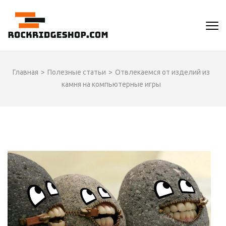
Перейти
к
ROCKRIDGESHOP
содержимому
(нажмите
Enter)
Главная
>
Полезные статьи
>
Отвлекаемся от изделий из
камня на компьютерные игры