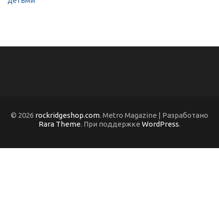
детьми
© 2026
rockridgeshop.com
. Metro Magazine | Разработано
Rara Theme
. При поддержке
WordPress
.